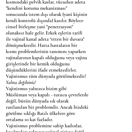
kısmındaki pelvik kaslar, vücudun adeta
"kendini koruma mekanizması"
sonucunda istem dışı olarak (yani kişinin
ken
di kontrolü dışında) kasılır. Böylece
cinsel birleşme yani "penetrasyon"
olanaksız hale gelir. Erkek eşlerin tarifi
ile vajinal kanal adeta “etten bir duvara"
dönüşmektedir. Hatta hastaların bir
kısmı problemlerinin tanımını yaparken
vajinalarının kapalı olduğunu veya vajina
girişlerinde bir kemik olduğunu
düşündüklerini ifade etmektedirler.
Vajinismus tüm dünyada görülmektedir!
Yalnız değilsiniz!
Vajinismus yalnızca bizim gibi
Müslüman veya kapalı - tutucu çevrelerde
değil, bütün dünyada sık olarak
rastlanılan bir problemdir. Ancak bizdeki
görülme sıklığı Batılı ülkelere göre
ortalama 10 kat fazladır.
Vajinismus problemine sahip kadınlar,
kasılmaları yalnızca vajinal girişte değil,