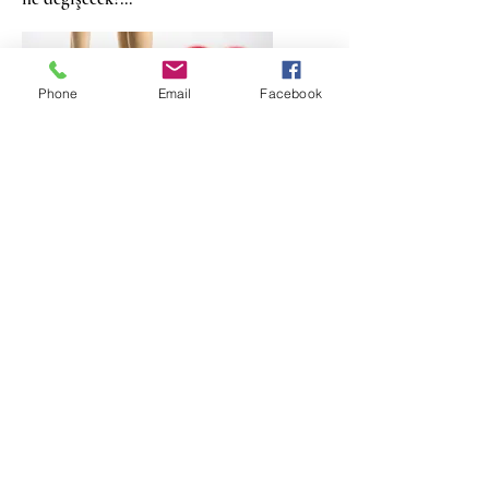
Phone
Email
Facebook
İLETİŞİM
BİLMECE PSİKOLOJİK
DANIŞMANLIK
Atalar mah.Çanakkale cad.Beybaba