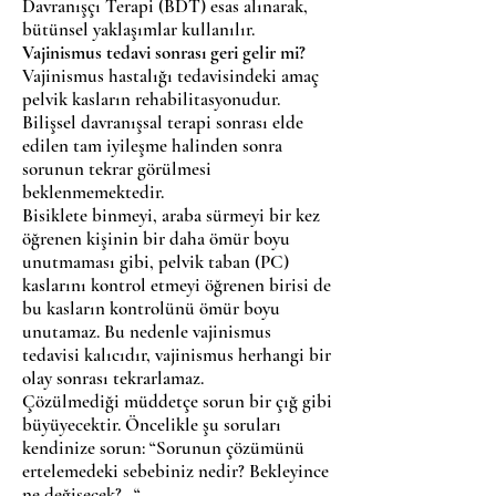
Davranışçı Terapi (BDT) esas alınarak,
bütünsel yaklaşımlar kullanılır.
Vajinismus tedavi sonrası geri gelir mi?
Vajinismus hastalığı tedavisindeki amaç
pelvik kasların rehabilitasyonudur.
Bilişsel davranışsal terapi sonrası elde
edilen tam iyileşme halinden sonra
sorunun tekrar görülmesi
beklenmemektedir.
Bisiklete binmeyi, araba sürmeyi bir kez
öğrenen kişinin bir daha ömür boyu
unutmaması gibi, pelvik taban (PC)
kaslarını kontrol etmeyi öğrenen birisi de
bu kasların kontrolünü ömür boyu
unutamaz. Bu nedenle vajinismus
tedavisi kalıcıdır, vajinismus herhangi bir
olay sonrası tekrarlamaz.
Çözülmediği müddetçe sorun bir çığ gibi
büyüyecektir. Öncelikle şu soruları
kendinize sorun: “Sorunun çözümünü
ertelemedeki sebebiniz nedir? Bekleyince
ne değişecek?...“