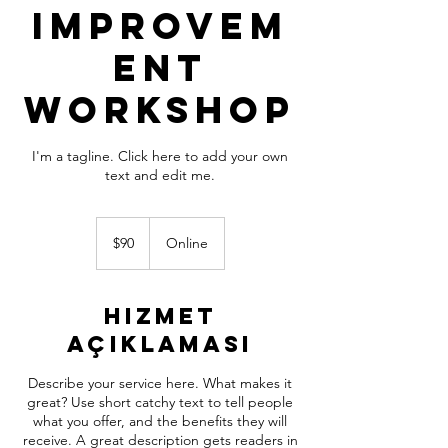
Improvem
ent
Workshop
I'm a tagline. Click here to add your own
text and edit me.
$90
ABD
$90
Online
doları
Hizmet
Açıklaması
Describe your service here. What makes it
great? Use short catchy text to tell people
what you offer, and the benefits they will
receive. A great description gets readers in