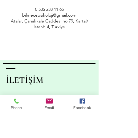
0 535 238 11 65
bilmecepsikoloji@gmail.com
Atalar, Çanakkale Caddesi no 79, Kartal/
İstanbul, Türkiye
İLETİŞİM
BİLMECE PSİKOLOJİK
Phone
Email
Facebook
DANIŞMANLIK