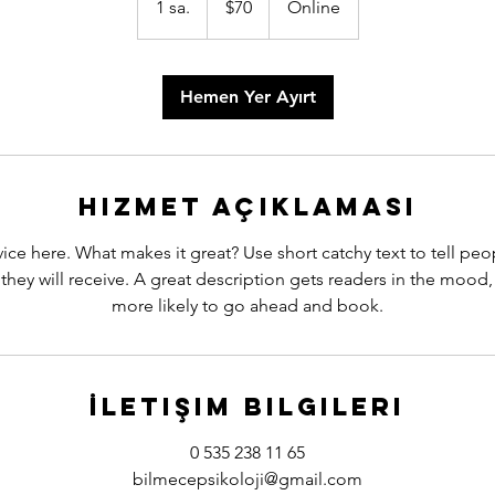
1 sa.
1
$70
Online
doları
s
a
Hemen Yer Ayırt
Hizmet Açıklaması
ice here. What makes it great? Use short catchy text to tell peo
 they will receive. A great description gets readers in the moo
more likely to go ahead and book.
İletişim Bilgileri
0 535 238 11 65
bilmecepsikoloji@gmail.com