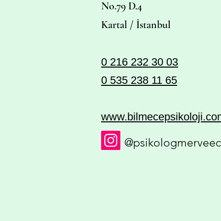
No.79 D.4
Kartal / İstanbul
0 216 232 30 03
0 535 238 11 65
www.bilmecepsikoloji.co
@psikologmervee